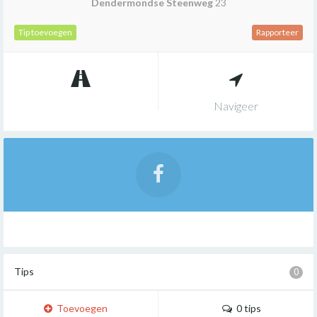
Dendermondse Steenweg
23
Tip toevoegen
Rapporteer
Navigeer
Tips
0
Toevoegen
0 tips