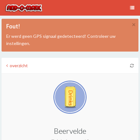
×
Fout!
Er werd geen GPS signaal gedetecteerd! Controleer uw
instellingen.
overzicht
Beervelde