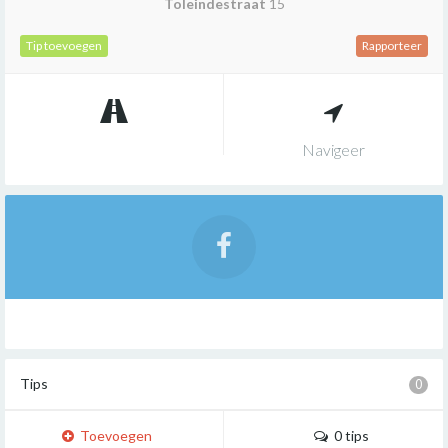
Toleindestraat
15
Tip toevoegen
Rapporteer
Navigeer
Tips
0
Toevoegen
0 tips