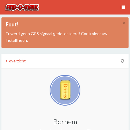
×
Fout!
Er werd geen GPS signaal gedetecteerd! Controleer uw
instellingen.
overzicht
Bornem