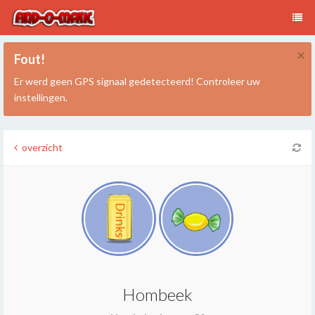
×
Fout!
Er werd geen GPS signaal gedetecteerd! Controleer uw
instellingen.
overzicht
Hombeek