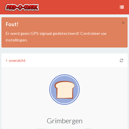
×
Fout!
Er werd geen GPS signaal gedetecteerd! Controleer uw
instellingen.
overzicht
Grimbergen