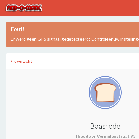
Fout!
Er werd geen GPS signaal gedetecteerd! Controleer uw instelling
overzicht
Baasrode
Theodoor Vermijlenstraat
93