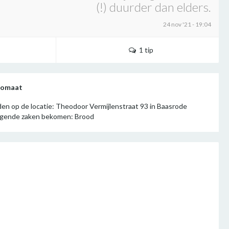
(!) duurder dan elders.
24 nov '21 - 19:04
1 tip
utomaat
den op de locatie: Theodoor Vermijlenstraat 93 in Baasrode
olgende zaken bekomen: Brood