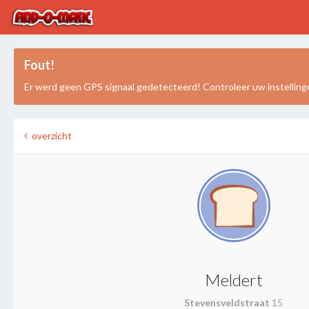
Fout!
Er werd geen GPS signaal gedetecteerd! Controleer uw instelling
overzicht
Meldert
Stevensveldstraat
15