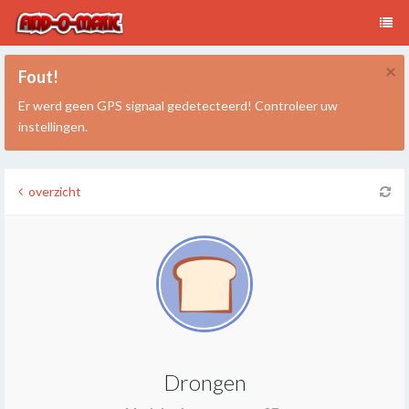
×
Fout!
Er werd geen GPS signaal gedetecteerd! Controleer uw
instellingen.
overzicht
Drongen