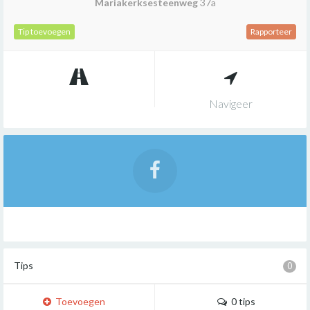
Mariakerksesteenweg
37a
Tip toevoegen
Rapporteer
Navigeer
Tips
0
Toevoegen
0 tips