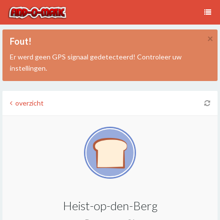
×
Fout!
Er werd geen GPS signaal gedetecteerd! Controleer uw
instellingen.
overzicht
Heist-op-den-Berg