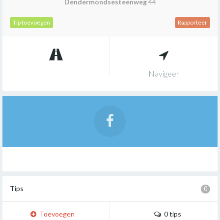
Dendermondsesteenweg
44
Tip toevoegen
Rapporteer
Navigeer
Tips
0
Toevoegen
0 tips