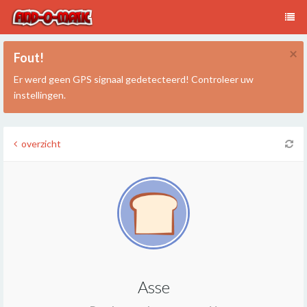
×
Fout!
Er werd geen GPS signaal gedetecteerd! Controleer uw
instellingen.
overzicht
Asse