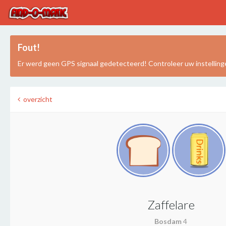
Fout!
Er werd geen GPS signaal gedetecteerd! Controleer uw instelling
overzicht
Zaffelare
Bosdam
4