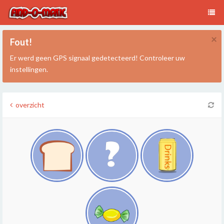
×
Fout!
Er werd geen GPS signaal gedetecteerd! Controleer uw
instellingen.
overzicht